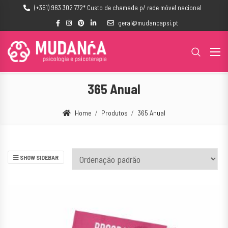
(+351) 963 302 772* Custo de chamada p/ rede móvel nacional
geral@mudancapsi.pt
365 Anual
Home
Produtos
365 Anual
SHOW SIDEBAR