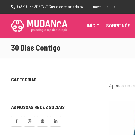
(+351) 963 302 772* Custo de chamada p/ rede móvel nacional
INÍCIO
SOBRE NÓS
30 Dias Contigo
CATEGORIAS
Apenas um r
30 Dias Contigo
365 Anual
AS NOSSAS REDES SOCIAIS
Programa Desenvolvimento Pessoal