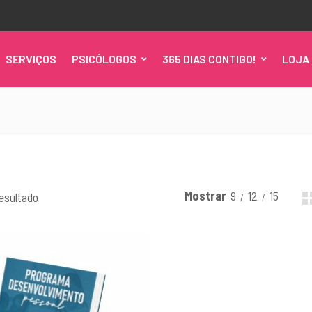
SERVIÇOS
PSICÓLOGOS
365 DIAS CONTIGO!
LOJA 
Mostrar
9
12
15
esultado