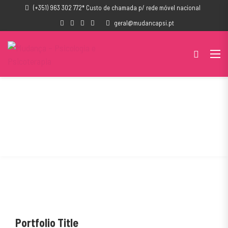
(+351) 963 302 772* Custo de chamada p/ rede móvel nacional
geral@mudancapsi.pt
Rest In Corner
Home
Portfolio
Rest In Corner
Portfolio Title