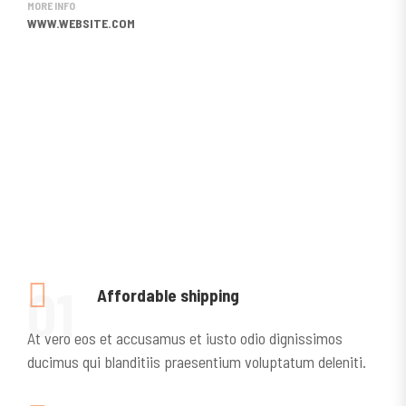
MORE INFO
WWW.WEBSITE.COM
01
Affordable shipping
At vero eos et accusamus et iusto odio dignissimos
ducimus qui blanditiis praesentium voluptatum deleniti.